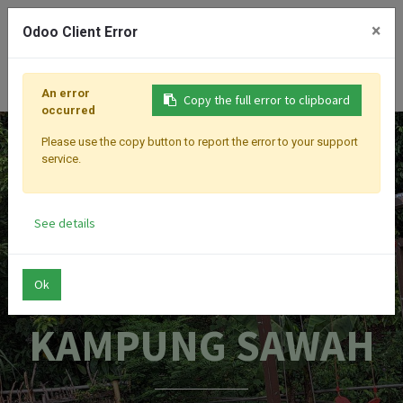
SEKOLAH ALAM KAMPUNG SAWAH
×
Odoo Client Error
Santun Beradab Menghebat
Masuk
An error
Copy the full error to clipboard
occurred
Please use the copy button to report the error to your support
service.
See details
SEKOLAH ALAM
Ok
KAMPUNG SAWAH