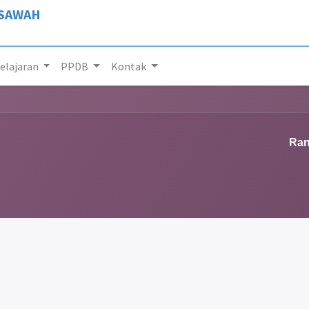
 SAWAH
lajaran
PPDB
Kontak
Ran