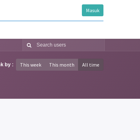
Masuk
This week
This month
All time
k by :